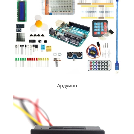
Ардуино