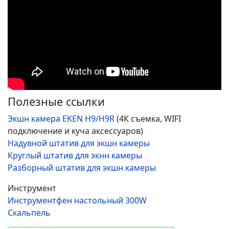
Полезные ссылки
Экшн камера EKEN H9/H9R
(4К съемка, WIFI
подключение и куча аксессуаров)
Надувной штатив для экшн камеры
Круглый штатив для экнн камеры
Разборный штатив для экшн камеры
Инструмент
Инструментфен настольный 300W
Скальпель