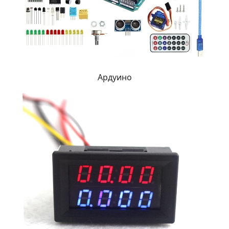
Ардуино