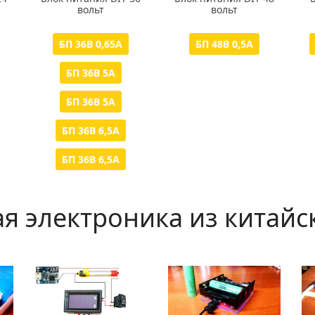
вольт
вольт
БП 36В 0,65А
БП 48В 0,5А
БП 36В 5А
БП 36В 5А
БП 36В 6,5А
БП 36В 6,5А
я электроника из китайс