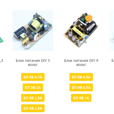
,3
Блок питания DIY 5
Блок питания DIY 9
Б
вольт
вольт
БП 5В 0,7А
БП 9В 0,5А
БП 5В 2А
БП 9В 0,5А
БП 5В 2,5А
БП 9В 1А
БП 5В 2,5А