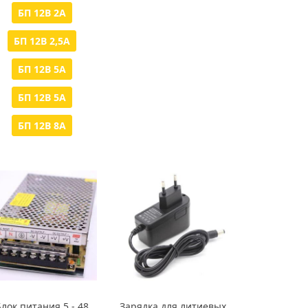
БП 12В 2А
БП 12В 2,5А
БП 12В 5А
БП 12В 5А
БП 12В 8А
Блок питания 5 - 48
Зарядка для литиевых