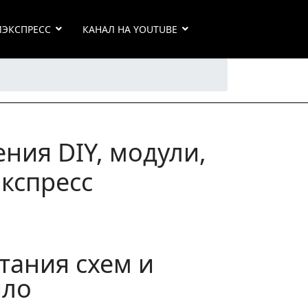
ИЭКСПРЕСС
КАНАЛ НА YOUTUBE
ния DIY, модули,
кспресс
итания схем и
ило