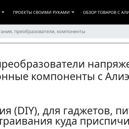
ПРОЕКТЫ СВОИМИ РУКАМИ
ОБЗОР ТОВАРОВ С АЛ
тания, преобразователи, компоненты
преобразователи напряже
онные компоненты с Алиэ
я (DIY), для гаджетов, п
траивания куда приспич