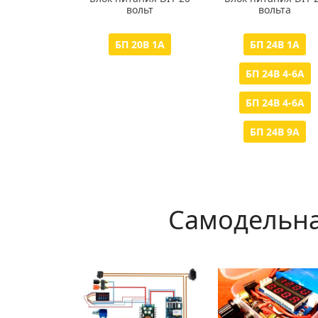
вольт
вольта
БП 20В 1А
БП 24В 1А
БП 24В 4-6А
БП 24В 4-6А
БП 24В 9А
Самодельна