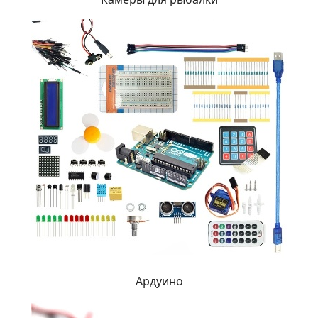
Ардуино